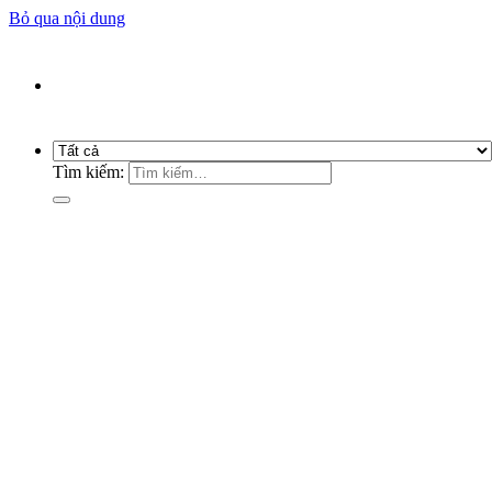
Bỏ qua nội dung
Công Ty TNHH Thương Mại Dịch Vụ Song
Thành Công
Tìm kiếm: