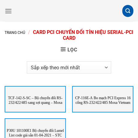
Bỏ
qua
nội
dung
/
CARD PCI CHUYỂN ĐỔI TÍN HIỆU SERIAL-PCI
TRANG CHỦ
CARD
LỌC
TCF-142-S-SC – Bộ chuyển đổi RS-
CP-116E-A Bo mạch PCI Express 16
232/422/485 sang sợi quang – Moxa
cổng RS-232/422/485 Moxa Vietnam
P30U 101100E1 Bộ chuyển đổi Lumel
List code giá sẵn 01-04-2021 – STC