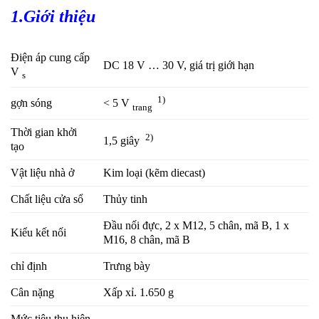
1.Giới thiệu
Điện áp cung cấp
DC 18 V … 30 V, giá trị giới hạn
V
s
1)
gợn sóng
< 5 V
trang
Thời gian khởi
2)
1,5 giây
tạo
Vật liệu nhà ở
Kim loại (kẽm diecast)
Chất liệu cửa sổ
Thủy tinh
Đầu nối đực, 2 x M12, 5 chân, mã B, 1 x
Kiểu kết nối
M16, 8 chân, mã B
chỉ định
Trưng bày
Cân nặng
Xấp xỉ. 1.650 g
Mức tiêu thụ hiện