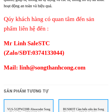
hoạt động an toàn và hiệu quả.
Qúy khách hàng có quan tâm đến sản
phẩm liên hệ đến :
Mr Linh SaleSTC
(Zalo/SĐT:0374133044)
Mail:
linh@songthanhcong.com
SẢN PHẨM TƯƠNG TỰ
VLS-512PW220B Absocoder Song
BUS003T Cảm biến siêu âm Song