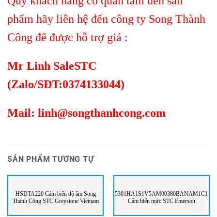
Qúy khách hàng có quan tâm đến sản
phẩm hãy liên hệ đến công ty
Song Thành
Công
để được hỗ trợ giá :
Mr Linh SaleSTC
(Zalo/SĐT:0374133044)
Mail:
linh@songthanhcong.com
SẢN PHẨM TƯƠNG TỰ
HSDTA220 Cảm biến độ ẩm Song
5301HA1S1V5AM00380BANAM1C1Q4
Thành Công STC Greystone Vietnam
Cảm biến mức STC Emerson