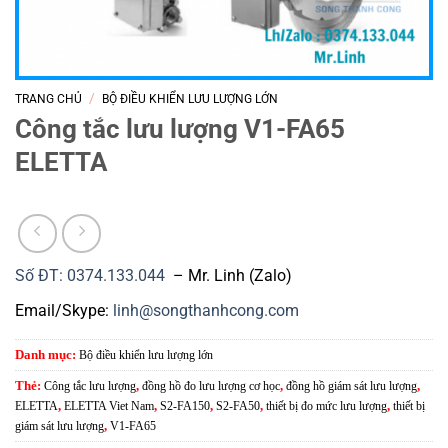
/
TRANG CHỦ
BỘ ĐIỀU KHIỂN LƯU LƯỢNG LỚN
Công tắc lưu lượng V1-FA65
ELETTA
Số ĐT: 0374.133.044
– Mr. Linh (Zalo)
Email/Skype:
linh@songthanhcong.com
Danh mục:
Bộ điều khiển lưu lượng lớn
Thẻ:
Công tắc lưu lượng
,
đồng hồ đo lưu lượng cơ học
,
đồng hồ giám sát lưu lượng
,
ELETTA
,
ELETTA Viet Nam
,
S2-FA150
,
S2-FA50
,
thiết bị đo mức lưu lượng
,
thiết bị
giám sát lưu lượng
,
V1-FA65