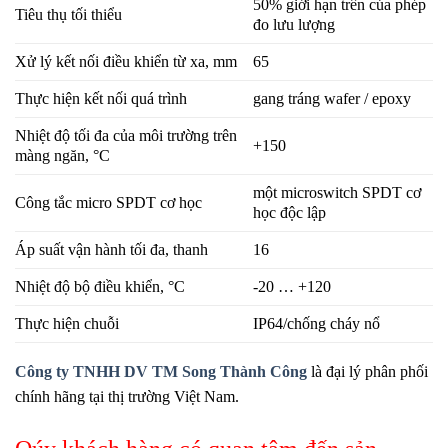
50% giới hạn trên của phép
Tiêu thụ tối thiểu
đo lưu lượng
Xử lý kết nối điều khiển từ xa, mm
65
Thực hiện kết nối quá trình
gang tráng wafer / epoxy
Nhiệt độ tối đa của môi trường trên
+150
màng ngăn, °C
một microswitch SPDT cơ
Công tắc micro SPDT cơ học
học độc lập
Áp suất vận hành tối đa, thanh
16
Nhiệt độ bộ điều khiển, °C
-20 … +120
Thực hiện chuỗi
IP64/chống cháy nổ
Công ty TNHH DV TM Song Thành Công
là đại lý phân phối
chính hãng tại thị trường Việt Nam.