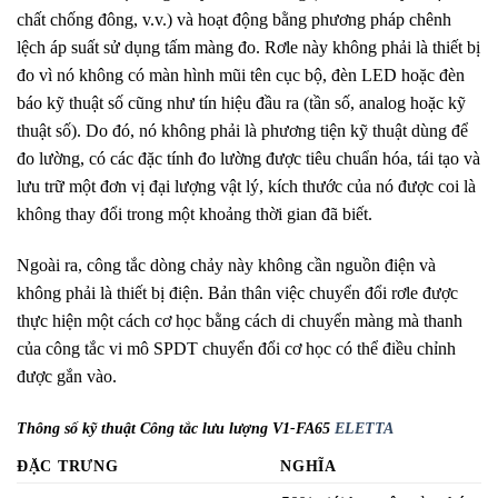
chất chống đông, v.v.) và hoạt động bằng phương pháp chênh
lệch áp suất sử dụng tấm màng đo. Rơle này không phải là thiết bị
đo vì nó không có màn hình mũi tên cục bộ, đèn LED hoặc đèn
báo kỹ thuật số cũng như tín hiệu đầu ra (tần số, analog hoặc kỹ
thuật số). Do đó, nó không phải là phương tiện kỹ thuật dùng để
đo lường, có các đặc tính đo lường được tiêu chuẩn hóa, tái tạo và
lưu trữ một đơn vị đại lượng vật lý, kích thước của nó được coi là
không thay đổi trong một khoảng thời gian đã biết.
Ngoài ra, công tắc dòng chảy này không cần nguồn điện và
không phải là thiết bị điện. Bản thân việc chuyển đổi rơle được
thực hiện một cách cơ học bằng cách di chuyển màng mà thanh
của công tắc vi mô SPDT chuyển đổi cơ học có thể điều chỉnh
được gắn vào.
Thông số kỹ thuật Công tắc lưu lượng V1-FA65
ELETTA
ĐẶC TRƯNG
NGHĨA