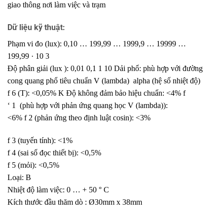
giao thông nơi làm việc và trạm
Dữ liệu kỹ thuật:
Phạm vi đo (lux): 0,10 … 199,99 … 1999,9 … 19999 …
199,99 · 10 3
Độ phân giải (lux ): 0,01 0,1 1 10 Dải phổ: phù hợp với đường
cong quang phổ tiêu chuẩn V (lambda) alpha (hệ số nhiệt độ)
f 6 (T): <0,05% K Độ không đảm bảo hiệu chuẩn: <4% f
‘ 1 (phù hợp với phản ứng quang học V (lambda)):
<6% f 2 (phản ứng theo định luật cosin): <3%
f 3 (tuyến tính): <1%
f 4 (sai số đọc thiết bị): <0,5%
f 5 (mỏi): <0,5%
Loại: B
Nhiệt độ làm việc: 0 … + 50 ° C
Kích thước đầu thăm dò : Ø30mm x 38mm