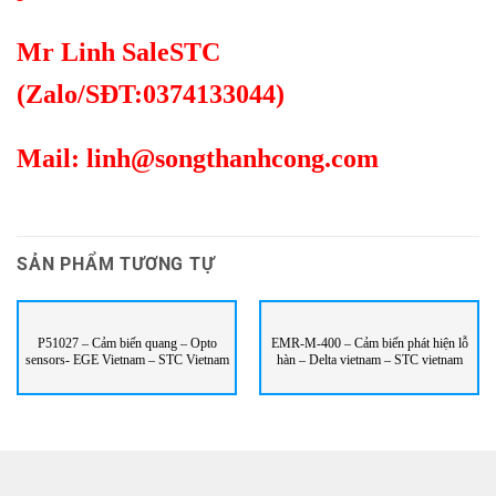
Mr Linh SaleSTC
(Zalo/SĐT:0374133044)
Mail:
linh@songthanhcong.com
SẢN PHẨM TƯƠNG TỰ
P51027 – Cảm biến quang – Opto
EMR-M-400 – Cảm biến phát hiện lỗ
sensors- EGE Vietnam – STC Vietnam
hàn – Delta vietnam – STC vietnam