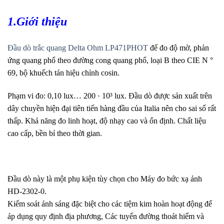
1.Giới thiệu
Đầu dò trắc quang Delta Ohm LP471PHOT
để đo độ mờ, phản
ứng quang phổ theo đường cong quang phổ, loại B theo CIE N °
69, bộ khuếch tán hiệu chỉnh cosin.
Phạm vi đo: 0,10 lux… 200 · 10³ lux. Đầu dò được sản xuất trên
dây chuyền hiện đại tiên tiến hàng đầu của Italia nên cho sai số rất
thấp. Khả năng đo linh hoạt, độ nhạy cao và ổn định. Chất liệu
cao cấp, bền bỉ theo thời gian.
Đầu dò này là một phụ kiện tùy chọn cho Máy đo bức xạ ảnh
HD-2302-0.
Kiểm soát ánh sáng đặc biệt cho các tiệm kim hoàn hoạt động để
áp dụng quy định địa phương, Các tuyến đường thoát hiểm và