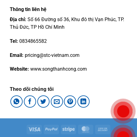
Thông tin liên hệ
Địa chỉ:
Số 66 Đường số 36, Khu đô thị Vạn Phúc, TP.
Thủ Đức, TP Hồ Chí Minh
Tel:
0834865582
Email:
pricing@stc-vietnam.com
Website:
www.songthanhcong.com
Theo dõi chúng tôi
Visa
PayPal
Stripe
MasterCard
Cash
On