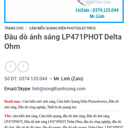
/
TRANG CHỦ
CẢM BIẾN QUANG ĐIỆN-PHOTOELECTRICS
Đầu dò ánh sáng LP471PHOT Delta
Ohm
Số ĐT: 0374.133.044
– Mr. Linh (Zalo)
Email/Skype:
linh@songthanhcong.com
Danh mục:
Cảm biến mức ánh sáng
,
Cảm biến Quang Điện-Photoelectrics
,
Đầu dò
ánh sáng
,
Đầu dò công nghiệp
,
Thiết bị đo quang học
Thẻ:
cảm biến ánh sáng
,
Cảm biến quang
,
đầu dò ánh sáng
,
Đầu dò ánh sáng
LP471PHOT
,
Đầu dò ánh sáng LP471PHOT Delta Ohm
,
đầu do công nghiệp
,
đầu dò
độ chói
,
đầu dò đo độ sáng
,
đầu dò quang
,
đầu dò trắc quang
,
Delta Ohm
,
LP471PHOT