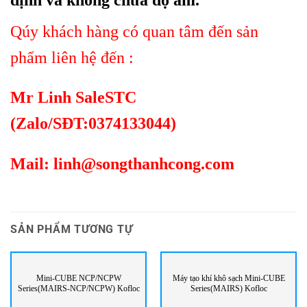
Qúy khách hàng có quan tâm đến sản
phẩm liên hệ đến :
Mr Linh SaleSTC
(Zalo/SĐT:0374133044)
Mail:
linh@songthanhcong.com
SẢN PHẨM TƯƠNG TỰ
Mini-CUBE NCP/NCPW
Máy tạo khí khô sạch Mini-CUBE
Series(MAIRS-NCP/NCPW) Kofloc
Series(MAIRS) Kofloc