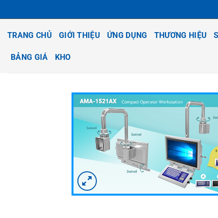
Bỏ
qua
nội
TRANG CHỦ
GIỚI THIỆU
ỨNG DỤNG
THƯƠNG HIỆU
dung
BẢNG GIÁ
KHO