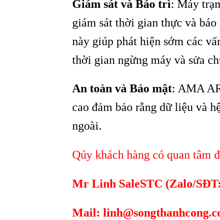
Giám sát và Bảo trì
: Máy trạ
giám sát thời gian thực và báo
này giúp phát hiện sớm các vấn
thời gian ngừng máy và sửa ch
An toàn và Bảo mật
: AMA ARI
cao đảm bảo rằng dữ liệu và h
ngoài.
Qúy khách hàng có quan tâm đế
Mr Linh SaleSTC (Zalo/SĐT
Mail:
linh@songthanhcong.