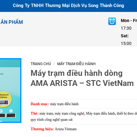
Công Ty TNHH Thương Mại Dịch Vụ Song Thành Công
Mon - Fr
SẢN PHẨM
17:30
Sat:
8:
15:00
/
TRANG CHỦ
MÁY TRẠM ĐIỀU HÀNH
Máy trạm điều hành dòng
AMA ARISTA – STC VietNam
Danh mục:
máy trạm điều hành
Thẻ:
máy trạm
,
máy trạm công nghệ
,
Máy trạm điều hành
,
thiết bị theo d
quy trình công nghệ quan sát
Thương hiệu:
Arista Vietnam