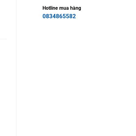
Hotline mua hàng
0834865582
http://industry-
equip.ansvietnam.com
http://automation.pitesvietnam.com/