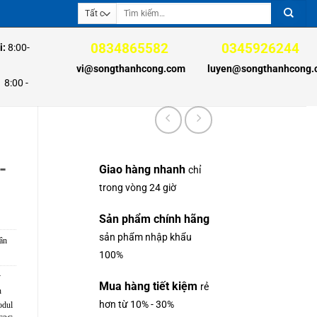
Tìm
kiếm:
0834865582
0345926244
i:
8:00-
vi@songthanhcong.com
luyen@songthanhcong
00 -
-
Giao hàng nhanh
chỉ
trong vòng 24 giờ
Sản phẩm chính hãng
sản phẩm nhập khẩu
ân
100%
y
Mua hàng tiết kiệm
rẻ
n
hơn từ 10% - 30%
dul