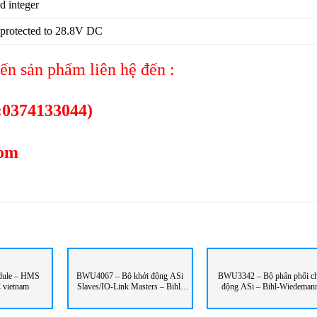
d integer
 protected to 28.8V DC
n sản phẩm liên hệ đến :
:0374133044)
com
dule – HMS
BWU4067 – Bộ khởi động ASi
BWU3342 – Bộ phân phối chủ
 vietnam
Slaves/IO-Link Masters – Bihl-
động ASi – Bihl-Wiedeman
Wiedemann
Vietnam – STC