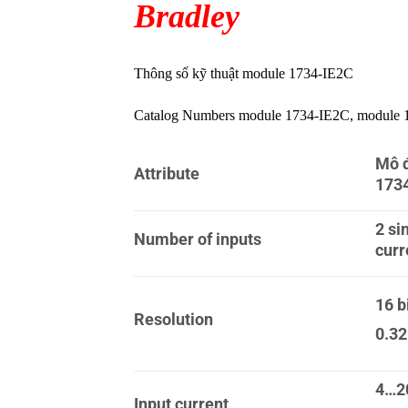
Bradley
Thông số kỹ thuật module 1734-IE2C
Catalog Numbers module 1734-IE2C, module
Mô 
Attribute
173
2 si
Number of inputs
curr
16 b
Resolution
0.32
4…2
Input current