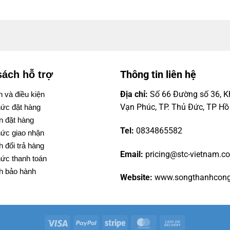
Thông tin liên hệ
sách hỗ trợ
Địa chỉ:
Số 66 Đường số 36, Kh
 và điều kiện
Vạn Phúc, TP. Thủ Đức, TP Hồ
ức đặt hàng
 đặt hàng
Tel:
0834865582
ức giao nhận
 đổi trả hàng
Email:
pricing@stc-vietnam.c
ức thanh toán
h bảo hành
Website:
www.songthanhcon
Visa
PayPal
Stripe
MasterCard
Cash