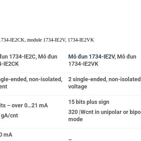
 1734-IE2CK, module 1734-IE2V, 1734-IE2VK
đun 1734-IE2C, Mô đun
Mô đun 1734-IE2V
, Mô đun
4-IE2CK
1734-IE2VK
ngle-ended, non-isolated,
2 single-ended, non-isolated
ent
voltage
15 bits plus sign
its – over 0…21 mA
320 |Wcnt in unipolar or bipo
 gA/cnt
mode
0 mA
–