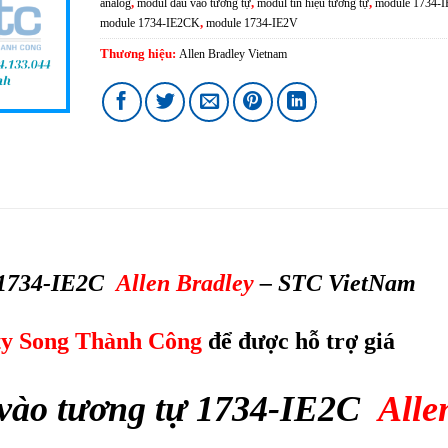
analog
,
modul đầu vào tương tự
,
modul tín hiệu tương tự
,
module 1734-
module 1734-IE2CK
,
module 1734-IE2V
Thương hiệu:
Allen Bradley Vietnam
 1734-IE2C
Allen Bradley
– STC VietNam
ty Song Thành Công
để được hỗ trợ giá
vào tương tự 1734-IE2C
Alle