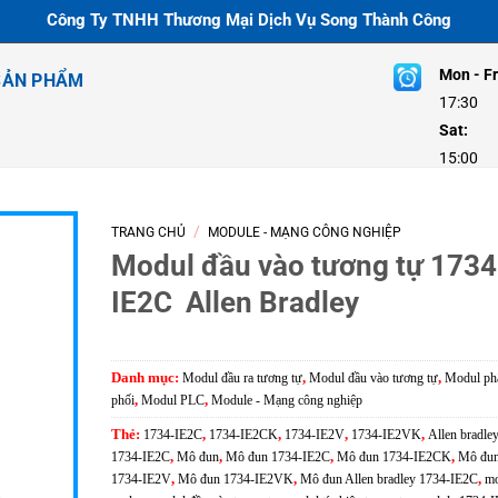
Công Ty TNHH Thương Mại Dịch Vụ Song Thành Công
Mon - Fr
SẢN PHẨM
17:30
Sat:
8:
15:00
/
TRANG CHỦ
MODULE - MẠNG CÔNG NGHIỆP
Modul đầu vào tương tự 1734
IE2C Allen Bradley
Danh mục:
Modul đầu ra tương tự
,
Modul đầu vào tương tự
,
Modul ph
phối
,
Modul PLC
,
Module - Mạng công nghiệp
Thẻ:
1734-IE2C
,
1734-IE2CK
,
1734-IE2V
,
1734-IE2VK
,
Allen bradle
1734-IE2C
,
Mô đun
,
Mô đun 1734-IE2C
,
Mô đun 1734-IE2CK
,
Mô đu
1734-IE2V
,
Mô đun 1734-IE2VK
,
Mô đun Allen bradley 1734-IE2C
,
mo