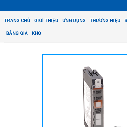
Bỏ
qua
nội
TRANG CHỦ
GIỚI THIỆU
ỨNG DỤNG
THƯƠNG HIỆU
dung
BẢNG GIÁ
KHO