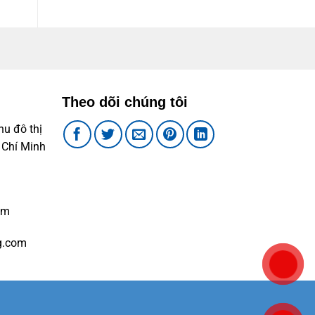
Theo dõi chúng tôi
u đô thị
 Chí Minh
om
g.com