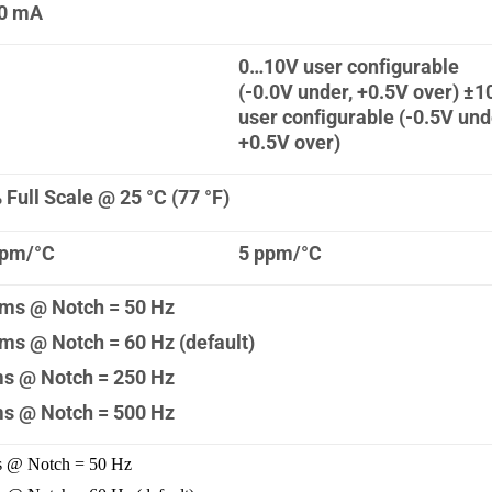
0 mA
0…10V user configurable
(-0.0V under, +0.5V over) ±1
user configurable (-0.5V und
+0.5V over)
 Full Scale @ 25 °C (77 °F)
ppm/°C
5 ppm/°C
ms @ Notch = 50 Hz
ms @ Notch = 60 Hz (default)
s @ Notch = 250 Hz
s @ Notch = 500 Hz
s @ Notch = 50 Hz