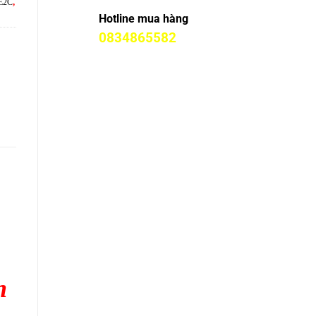
IE2C
,
Hotline mua hàng
0834865582
http://industry-
equip.ansvietnam.com
http://automation.pitesvietnam.com/
n