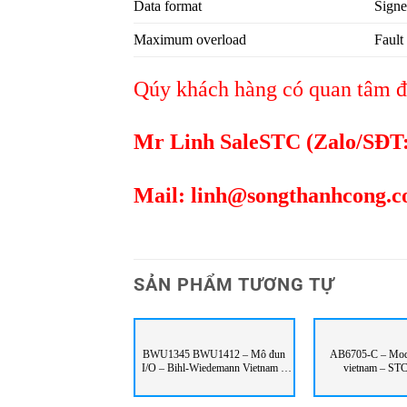
Data format
Signe
Maximum overload
Fault
Qúy khách hàng có quan tâm đế
Mr Linh SaleSTC (Zalo/SĐT
Mail:
linh@songthanhcong.
SẢN PHẨM TƯƠNG TỰ
BWU1345 BWU1412 – Mô đun
AB6705-C – Mo
I/O – Bihl-Wiedemann Vietnam –
vietnam – STC
STC