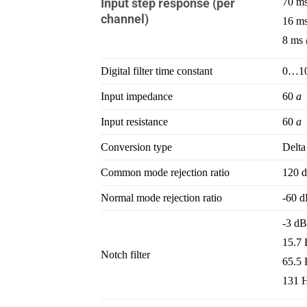
Input step response (per
70 ms
channel)
16 m
8 ms
Digital filter time constant
0…10,
Input impedance
60
a
Input resistance
60
a
Conversion type
Delta
Common mode rejection ratio
120 
Normal mode rejection ratio
-60 
-3 dB
15.7
Notch filter
65.5
131 