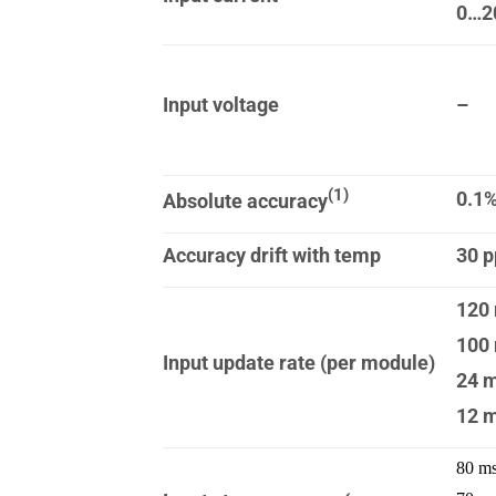
0…2
Input voltage
–
(1)
0.1%
Absolute accuracy
Accuracy drift with temp
30 
120 
100 
Input update rate (per module)
24 m
12 m
80 m