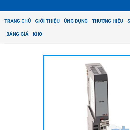
Bỏ
qua
nội
TRANG CHỦ
GIỚI THIỆU
ỨNG DỤNG
THƯƠNG HIỆU
dung
BẢNG GIÁ
KHO