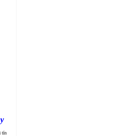
ey
 tín