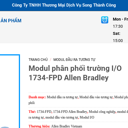
Công Ty TNHH Thương Mại Dịch Vụ Song Thành Công
Mon - Fr
SẢN PHẨM
17:30
Sat:
8:
15:00
/
TRANG CHỦ
MODUL ĐẦU RA TƯƠNG TỰ
Modul phân phối trường I/O
1734-FPD Allen Bradley
Danh mục:
Modul đầu ra tương tự
,
Modul đầu vào tương tự
,
Modul ph
phối
Thẻ:
1734-FPD
,
1734-FPD Allen Bradley
,
Modul công nghiệp
,
modul 
ra tương tự
,
modul đầu vào tương tự
,
Modul I/O
Thương hiệu:
Allen Bradley Vietnam