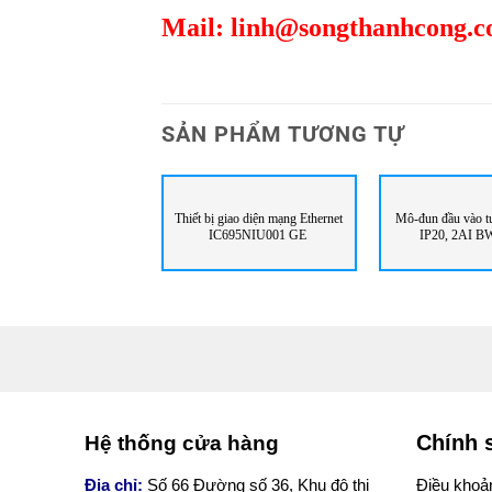
Mail:
linh@songthanhcong.
SẢN PHẨM TƯƠNG TỰ
Thiết bị giao diện mạng Ethernet
Mô-đun đầu vào t
IC695NIU001 GE
IP20, 2AI 
Bihl+wied
Chính 
Hệ thống cửa hàng
Địa chỉ:
Số 66 Đường số 36, Khu đô thị
Điều khoản