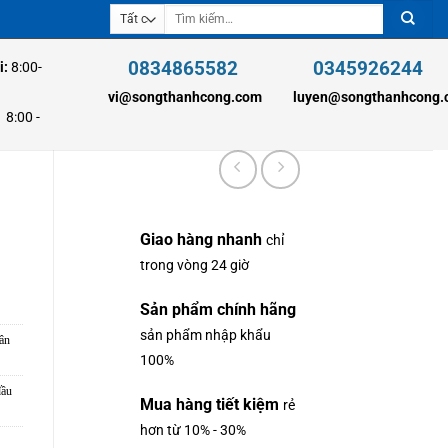
Tìm
kiếm:
0834865582
0345926244
i:
8:00-
vi@songthanhcong.com
luyen@songthanhcong
00 -
Giao hàng nhanh
chỉ
trong vòng 24 giờ
Sản phẩm chính hãng
sản phẩm nhập khẩu
ân
100%
đầu
Mua hàng tiết kiệm
rẻ
hơn từ 10% - 30%