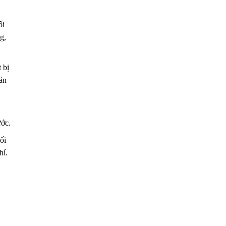
ối
g,
 bị
ản
ước.
ối
hí.