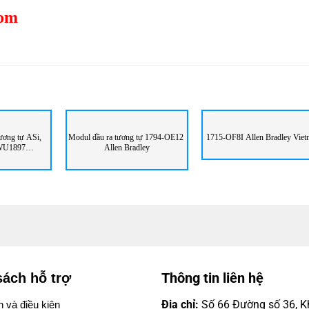
com
ương tự ASi,
Modul đầu ra tương tự 1794-OE12
1715-OF8I Allen Bradley Vie
BWU1897
Allen Bradley
emann
Thông tin liên hệ
sách hỗ trợ
Địa chỉ:
Số 66 Đường số 36, Kh
 và điều kiện