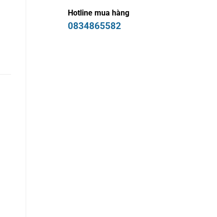
Hotline mua hàng
0834865582
http://industry-
equip.ansvietnam.com
http://automation.pitesvietnam.com/