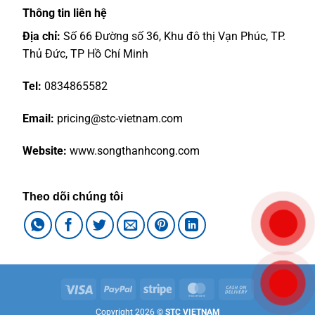
Thông tin liên hệ
Địa chỉ:
Số 66 Đường số 36, Khu đô thị Vạn Phúc, TP.
Thủ Đức, TP Hồ Chí Minh
Tel:
0834865582
Email:
pricing@stc-vietnam.com
Website:
www.songthanhcong.com
Theo dõi chúng tôi
Visa
PayPal
Stripe
MasterCard
Cash
On
Copyright 2026 ©
STC VIETNAM